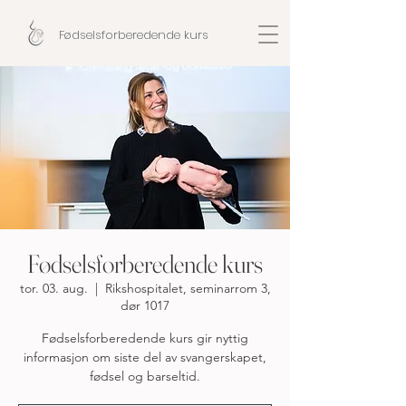
Fødselsforberedende kurs
Fødselsforberedende kurs
tor. 03. aug.
  |  
Rikshospitalet, seminarrom 3,
dør 1017
Fødselsforberedende kurs gir nyttig
informasjon om siste del av svangerskapet,
fødsel og barseltid.