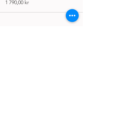
1 790,00 kr
Følg oss på Instagram!
Kontakt oss
Lurer du på noe kan du kontakte oss på
kontakskjema i nettsiden.